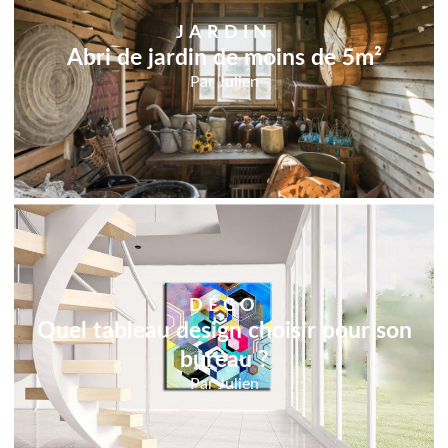
JARDIN
Abri de jardin de moins de 5m²
Par
Julien
DÉCO
Quel tableau design choisir pour son
bureau ?
Par
Julien