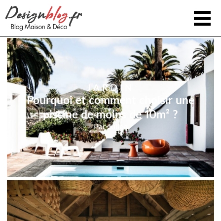
JARDIN
Pourquoi et comment choisir une
piscine de moins de 10m² ?
Par
Julien